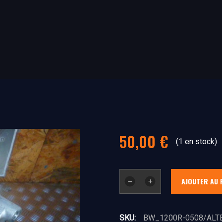
50,00
€
(1 en stock)
quantité
AJOUTER AU 
de
Alternateur
SKU:
BW_1200R-0508/ALT