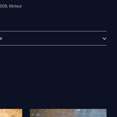
2008
,
Moteur
es