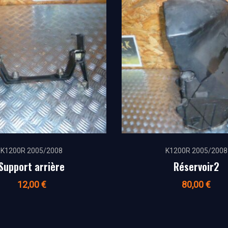
K1200R 2005/2008
K1200R 2005/2008
Support arrière
Réservoir2
12,00
€
80,00
€