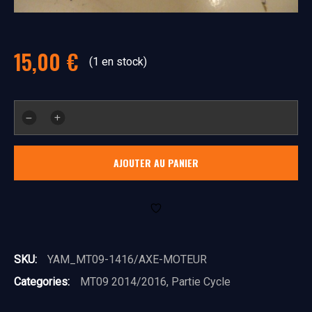
15,00
€
(1 en stock)
quantité
de
Axe
AJOUTER AU PANIER
moteur
SKU:
YAM_MT09-1416/AXE-MOTEUR
Categories:
MT09 2014/2016
,
Partie Cycle