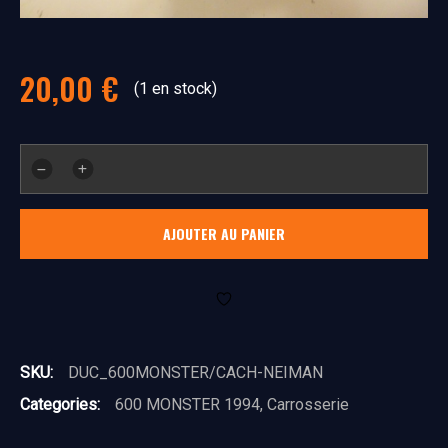
20,00
€
(1 en stock)
quantité
de
Cache
AJOUTER AU PANIER
Neiman
SKU:
DUC_600MONSTER/CACH-NEIMAN
Categories:
600 MONSTER 1994
,
Carrosserie