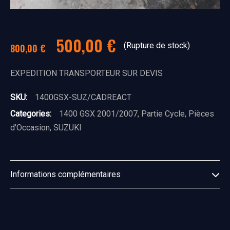
Le
Le
500,00
€
(Rupture de stock)
800,00
€
prix
prix
EXPEDITION TRANSPORTEUR SUR DEVIS
initial
actuel
SKU:
1400GSX-SUZ/CADREACT
Categories:
1400 GSX 2001/2007
,
Partie Cycle
,
Pièces
était :
est :
d'Occasion
,
SUZUKI
800,00 €.
500,00 €.
Informations complémentaires