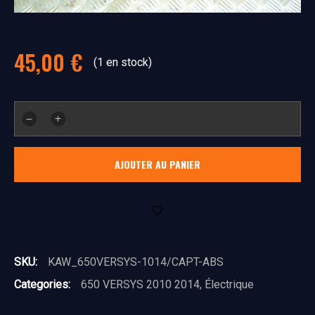
45,00
€
(1 en stock)
quantité
de
Capteur
AJOUTER AU PANIER
ABS
SKU:
KAW_650VERSYS-1014/CAPT-ABS
Categories:
650 VERSYS 2010 2014
,
Électrique