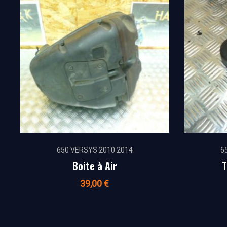
650 VERSYS 2010 2014
6
Boite à Air
T
39,00
€