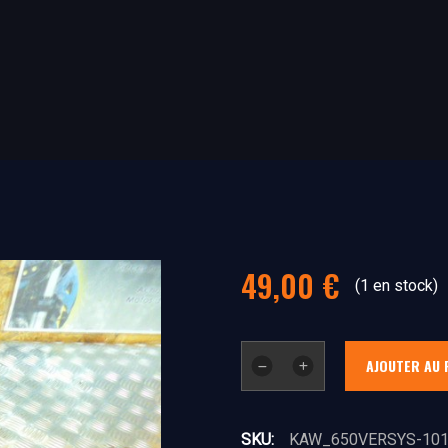
49,00
€
(1 en stock)
quantité
AJOUTER AU 
de
Commodo
gauche
SKU:
KAW_650VERSYS-10