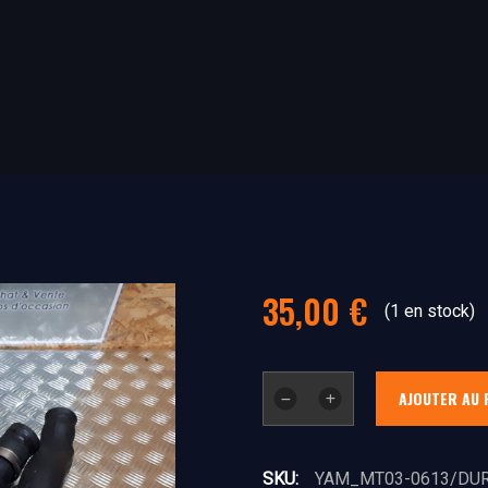
35,00
€
(1 en stock)
quantité
AJOUTER AU 
de
Durites
eaux
SKU:
YAM_MT03-0613/DUR