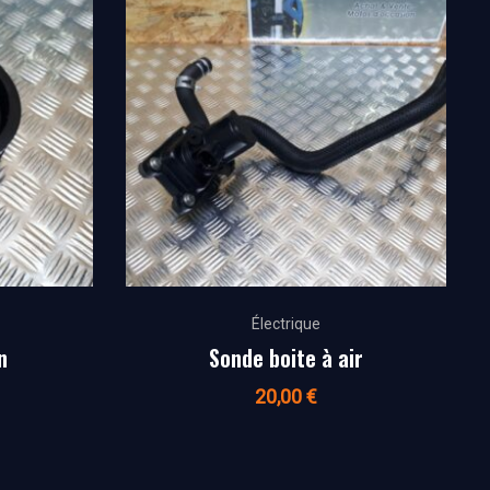
Électrique
n
Sonde boite à air
20,00
€