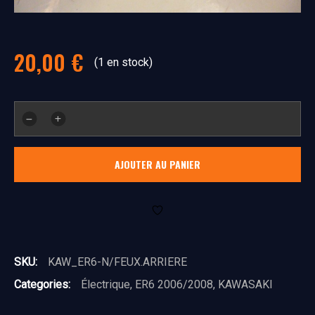
20,00
€
(1 en stock)
quantité
de
feux
AJOUTER AU PANIER
ar
SKU:
KAW_ER6-N/FEUX.ARRIERE
Categories:
Électrique
,
ER6 2006/2008
,
KAWASAKI