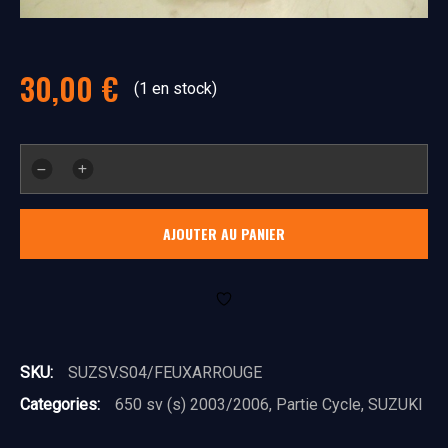
30,00
€
(1 en stock)
quantité
de
feux
AJOUTER AU PANIER
arrière
SKU:
SUZSV.S04/FEUXARROUGE
Categories:
650 sv (s) 2003/2006
,
Partie Cycle
,
SUZUKI