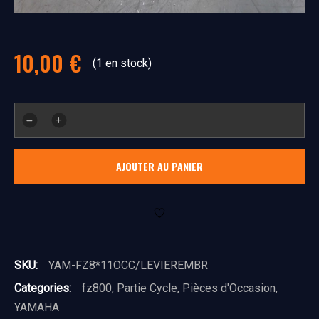
10,00
€
(1 en stock)
quantité
de
levier
AJOUTER AU PANIER
embrayage
SKU:
YAM-FZ8*11OCC/LEVIEREMBR
Categories:
fz800
,
Partie Cycle
,
Pièces d'Occasion
,
YAMAHA