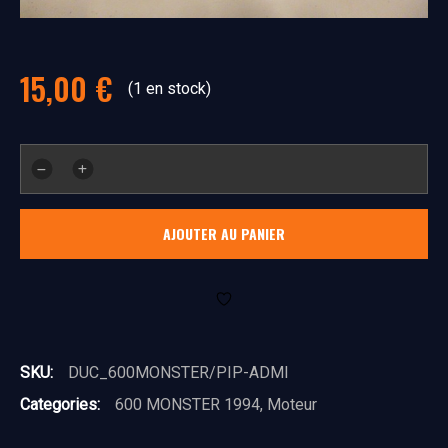
15,00
€
(1 en stock)
quantité
de
Pipe
AJOUTER AU PANIER
admission
SKU:
DUC_600MONSTER/PIP-ADMI
Categories:
600 MONSTER 1994
,
Moteur