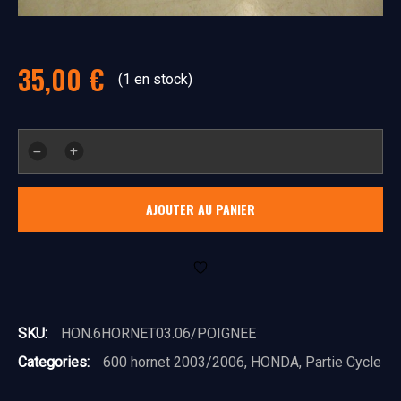
35,00
€
(1 en stock)
quantité
de
poignee
AJOUTER AU PANIER
SKU:
HON.6HORNET03.06/POIGNEE
Categories:
600 hornet 2003/2006
,
HONDA
,
Partie Cycle