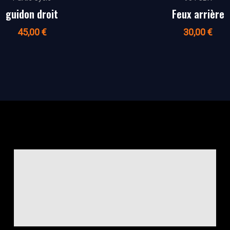
guidon droit
Feux arrière
45,00
€
30,00
€