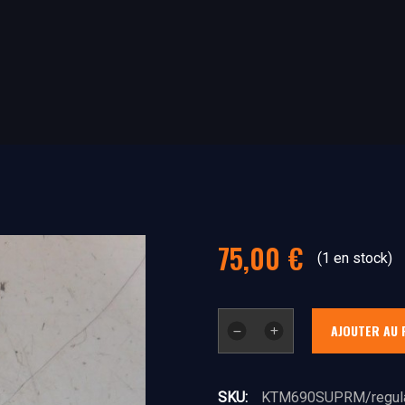
75,00
€
(1 en stock)
quantité
AJOUTER AU 
de
regulateur
SKU:
KTM690SUPRM/regula