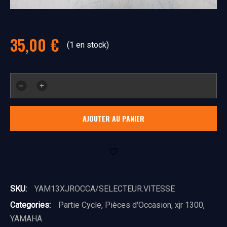
35,00
€
(1 en stock)
quantité
de
sélecteur
AJOUTER AU PANIER
de
vitesse
SKU:
YAM13XJROCCA/SELECTEUR.VITESSE
Categories:
Partie Cycle
,
Pièces d'Occasion
,
xjr 1300
,
YAMAHA