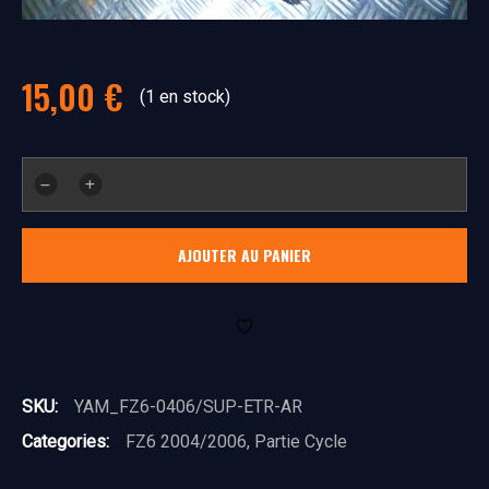
15,00
€
(1 en stock)
quantité
de
Support
AJOUTER AU PANIER
étrier
arrière
SKU:
YAM_FZ6-0406/SUP-ETR-AR
Categories:
FZ6 2004/2006
,
Partie Cycle