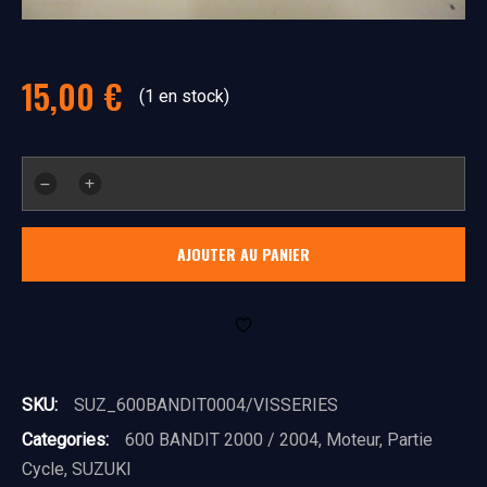
15,00
€
(1 en stock)
quantité
de
visseries
AJOUTER AU PANIER
SKU:
SUZ_600BANDIT0004/VISSERIES
Categories:
600 BANDIT 2000 / 2004
,
Moteur
,
Partie
Cycle
,
SUZUKI