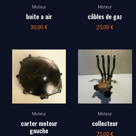
Moteur
Moteur
boite a air
câbles de gaz
30,00
€
25,00
€
Moteur
Moteur
carter moteur
collecteur
gauche
75,00
€