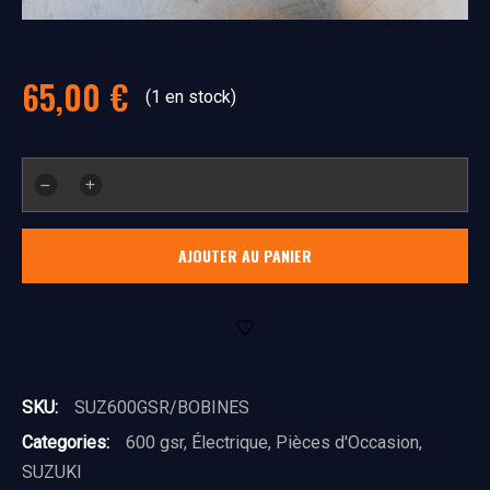
65,00
€
(1 en stock)
quantité
de
bobine
AJOUTER AU PANIER
SKU:
SUZ600GSR/BOBINES
Categories:
600 gsr
,
Électrique
,
Pièces d'Occasion
,
SUZUKI