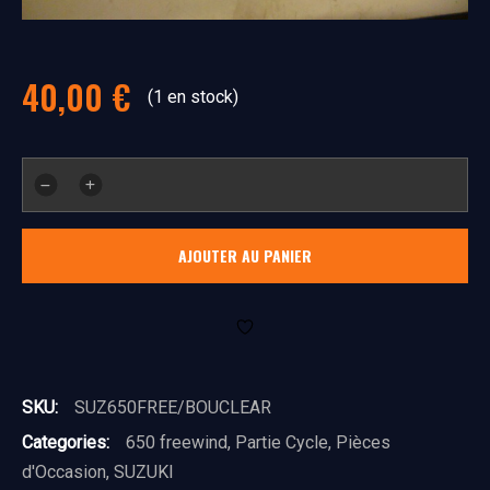
40,00
€
(1 en stock)
quantité
de
boucle
AJOUTER AU PANIER
arrière
SKU:
SUZ650FREE/BOUCLEAR
Categories:
650 freewind
,
Partie Cycle
,
Pièces
d'Occasion
,
SUZUKI