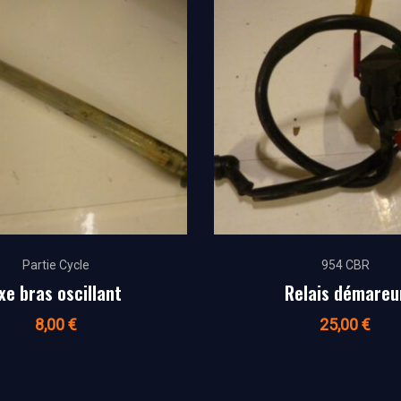
Partie Cycle
954 CBR
xe bras oscillant
Relais démareu
8,00
€
25,00
€