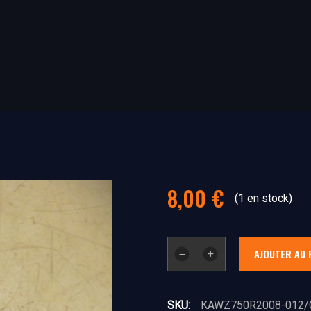
8,00
€
(1 en stock)
quantité
AJOUTER AU 
de
CAPTEUR
DE
SKU:
KAWZ750R2008-012/