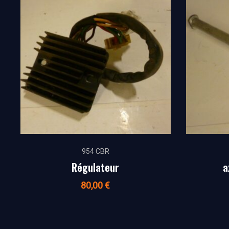
954 CBR
Régulateur
a
80,00
€