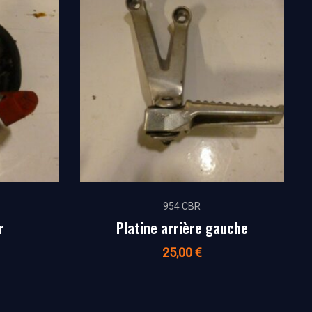
954 CBR
r
Platine arrière gauche
25,00
€