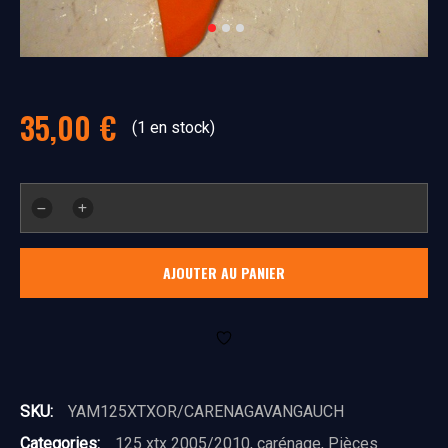
35,00
€
(1 en stock)
quantité
de
carénage
AJOUTER AU PANIER
latéral
gauche
(avant)
SKU:
YAM125XTXOR/CARENAGAVANGAUCH
Categories:
125 xtx 2005/2010
,
carénage
,
Pièces