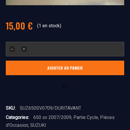
15,00
€
(1 en stock)
quantité
de
durite
AJOUTER AU PANIER
de
frein
avant
SKU:
SUZ650SV0709/DURITAVANT
Categories:
650 sv 2007/2009
,
Partie Cycle
,
Pièces
d'Occasion
,
SUZUKI