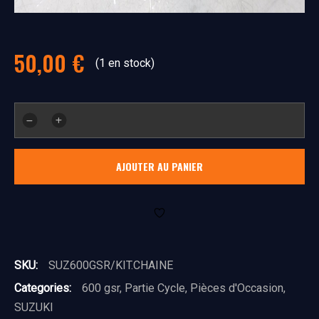
50,00
€
(1 en stock)
quantité
de
kit
AJOUTER AU PANIER
chaine
SKU:
SUZ600GSR/KIT.CHAINE
Categories:
600 gsr
,
Partie Cycle
,
Pièces d'Occasion
,
SUZUKI