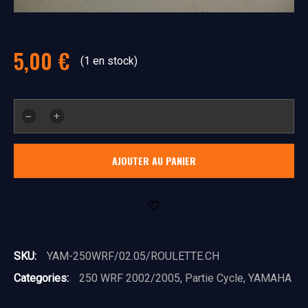
5,00
€
(1 en stock)
quantité
de
roulette
AJOUTER AU PANIER
de
chaine
SKU:
YAM-250WRF/02.05/ROULETTE.CH
Categories:
250 WRF 2002/2005
,
Partie Cycle
,
YAMAHA