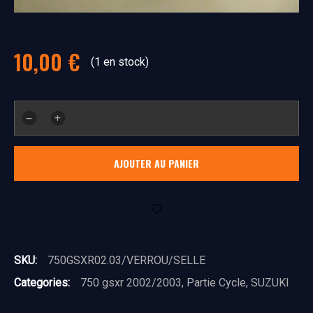
10,00
€
(1 en stock)
quantité
de
verrou
AJOUTER AU PANIER
selle
SKU:
750GSXR02.03/VERROU/SELLE
Categories:
750 gsxr 2002/2003
,
Partie Cycle
,
SUZUKI